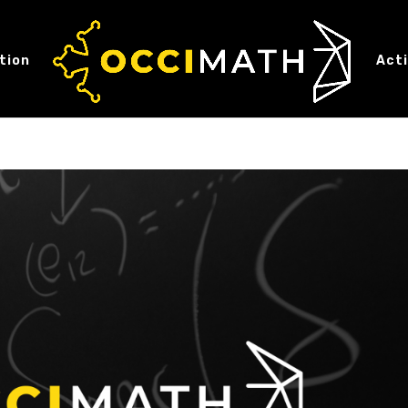
tion
Act