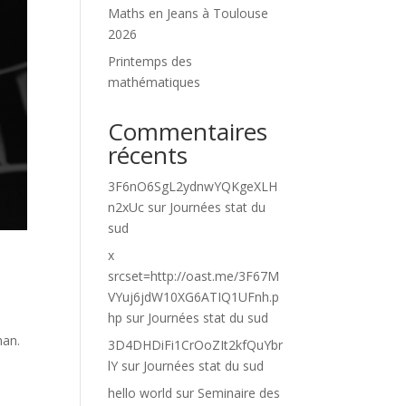
Maths en Jeans à Toulouse
2026
Printemps des
mathématiques
Commentaires
récents
3F6nO6SgL2ydnwYQKgeXLH
n2xUc
sur
Journées stat du
sud
x
srcset=http://oast.me/3F67M
VYuj6jdW10XG6ATIQ1UFnh.p
hp
sur
Journées stat du sud
nan.
3D4DHDiFi1CrOoZIt2kfQuYbr
lY
sur
Journées stat du sud
hello world
sur
Seminaire des