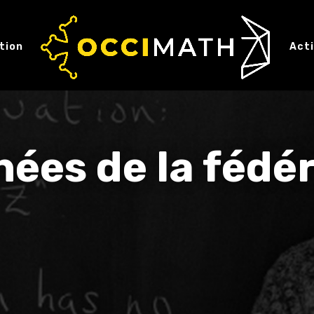
tion
Act
ées de la fédé