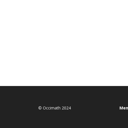
© Occimath 2024
Men