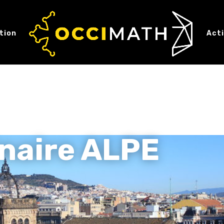
tion
Act
naire ALPE