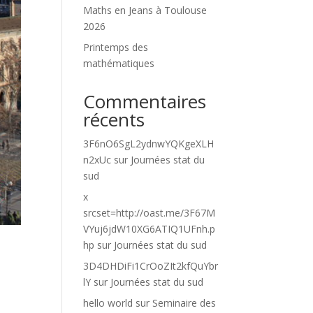
Maths en Jeans à Toulouse
2026
Printemps des
mathématiques
Commentaires
récents
3F6nO6SgL2ydnwYQKgeXLH
n2xUc
sur
Journées stat du
sud
x
srcset=http://oast.me/3F67M
VYuj6jdW10XG6ATIQ1UFnh.p
hp
sur
Journées stat du sud
3D4DHDiFi1CrOoZIt2kfQuYbr
lY
sur
Journées stat du sud
hello world
sur
Seminaire des